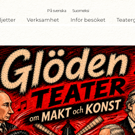
På svenska
Suomeksi
ljetter
Verksamhet
Inför besöket
Teater