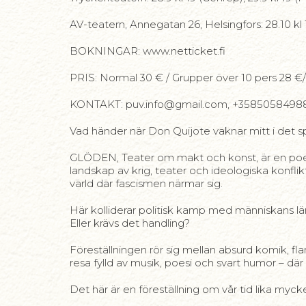
AV-teatern, Annegatan 26, Helsingfors: 28.10 kl 19, 
BOKNINGAR: www.netticket.fi
PRIS: Normal 30 € / Grupper över 10 pers 28 
KONTAKT: puv.info@gmail.com, +3585058498
Vad händer när Don Quijote vaknar mitt i det s
GLÖDEN, Teater om makt och konst, är en poet
landskap av krig, teater och ideologiska konfl
värld där fascismen närmar sig.
Här kolliderar politisk kamp med människans län
Eller krävs det handling?
Föreställningen rör sig mellan absurd komik, f
resa fylld av musik, poesi och svart humor – d
Det här är en föreställning om vår tid lika myc