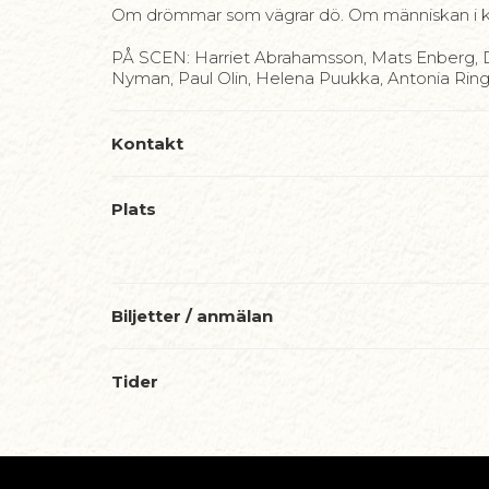
Om drömmar som vägrar dö. Om människan i k
PÅ SCEN: Harriet Abrahamsson, Mats Enberg, D
Nyman, Paul Olin, Helena Puukka, Antonia Rin
Kontakt
Plats
Biljetter / anmälan
Tider