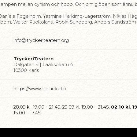
ampen mellan cynism och hopp. Och om glöden som ännu br
aniela Fogelholm, Yasmine Harkimo-Lagerström, Niklas Häggbl
gbom, Walter Ruokolahti, Robin Sundberg, Anders Sundström 
info@tryckeriteatern.org
TryckeriTeatern
Dalgatan 4 | Laaksokatu 4
10300 Karis
https://www.netticket.fi
28.09 kl. 19.00 – 21.45
,
29.09 kl. 19.00 – 21.45
,
02.10 kl. 1
15.00 – 17.45