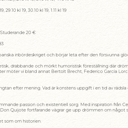
29.10 kl 19, 30.10 kl 19, 1.11 kl 19
€/Studerande 20 €
83
panska inbördeskriget och börjar leta efter den försvunna glö
isk, drabbande och mörkt humoristisk föreställning där drö
ikter möter vi bland annat Bertolt Brecht, Federico García Lo
gtan efter mening. Vad är konstens uppgift i en tid av rädsla 
lammande passion och existentiell sorg. Med inspiration från 
är Don Quijote fortfarande vägrar ge upp drömmen om något s
ket som om historien.