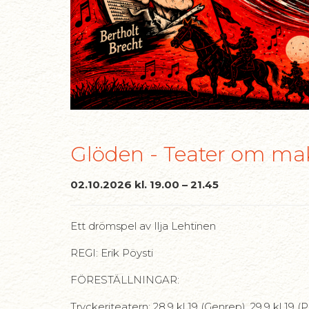
Glöden - Teater om mak
02.10.2026 kl. 19.00 – 21.45
Ett drömspel av Ilja Lehtinen
REGI: Erik Pöysti
FÖRESTÄLLNINGAR:
Tryckeriteatern: 28.9 kl 19 (Genrep), 29.9 kl 19 (Pre