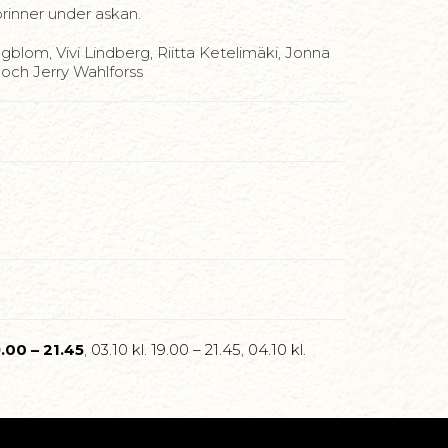
inner under askan.
om, Vivi Lindberg, Riitta Ketelimäki, Jonna
och Jerry Wahlforss
9.00 – 21.45
,
03.10 kl. 19.00 – 21.45
,
04.10 kl.