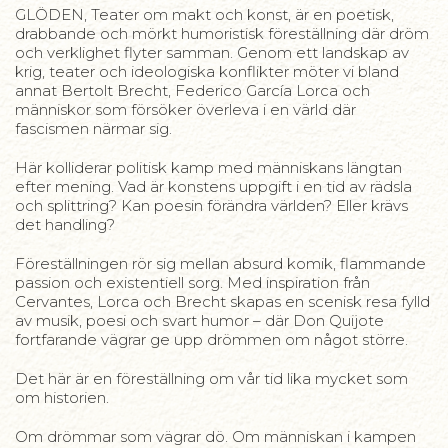
GLÖDEN, Teater om makt och konst, är en poetisk,
drabbande och mörkt humoristisk föreställning där dröm
och verklighet flyter samman. Genom ett landskap av
krig, teater och ideologiska konflikter möter vi bland
annat Bertolt Brecht, Federico García Lorca och
människor som försöker överleva i en värld där
fascismen närmar sig.
Här kolliderar politisk kamp med människans längtan
efter mening. Vad är konstens uppgift i en tid av rädsla
och splittring? Kan poesin förändra världen? Eller krävs
det handling?
Föreställningen rör sig mellan absurd komik, flammande
passion och existentiell sorg. Med inspiration från
Cervantes, Lorca och Brecht skapas en scenisk resa fylld
av musik, poesi och svart humor – där Don Quijote
fortfarande vägrar ge upp drömmen om något större.
Det här är en föreställning om vår tid lika mycket som
om historien.
Om drömmar som vägrar dö. Om människan i kampen