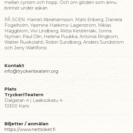
mellan cynism och hopp. Och om glöden som ännu
brinner under askan.
PÅ SCEN: Harriet Abrahamsson, Mats Enberg, Daniela
Fogelholm, Yasmine Harkimo-Lagerström, Niklas
Häggblom, Vivi Lindberg, Riitta Ketelimäki, Jonna
Nyman, Paul Olin, Helena Puukka, Antonia Ringbom,
Walter Ruokolahti, Robin Sundberg, Anders Sundström
och Jerry Wahlforss
Kontakt
info@tryckeriteatern.org
Plats
TryckeriTeatern
Dalgatan 4 | Laaksokatu 4
10300 Karis
Biljetter / anmälan
https://www.netticket.fi