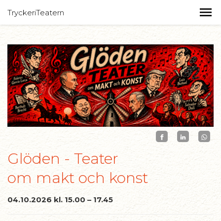
TryckeriTeatern
Glöden - Teater
om makt och konst
04.10.2026 kl. 15.00 – 17.45