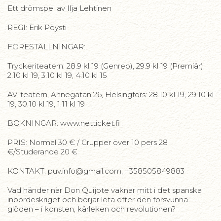
Ett drömspel av Ilja Lehtinen
REGI: Erik Pöysti
FÖRESTÄLLNINGAR:
Tryckeriteatern: 28.9 kl 19 (Genrep), 29.9 kl 19 (Premiär),
2.10 kl 19, 3.10 kl 19, 4.10 kl 15
AV-teatern, Annegatan 26, Helsingfors: 28.10 kl 19, 29.10 kl
19, 30.10 kl 19, 1.11 kl 19
BOKNINGAR: www.netticket.fi
PRIS: Normal 30 € / Grupper över 10 pers 28
€/Studerande 20 €
KONTAKT: puv.info@gmail.com, +358505849883
Vad händer när Don Quijote vaknar mitt i det spanska
inbördeskriget och börjar leta efter den försvunna
glöden – i konsten, kärleken och revolutionen?