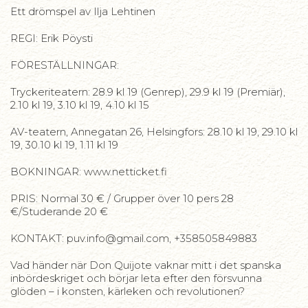
Ett drömspel av Ilja Lehtinen
REGI: Erik Pöysti
FÖRESTÄLLNINGAR:
Tryckeriteatern: 28.9 kl 19 (Genrep), 29.9 kl 19 (Premiär),
2.10 kl 19, 3.10 kl 19, 4.10 kl 15
AV-teatern, Annegatan 26, Helsingfors: 28.10 kl 19, 29.10 kl
19, 30.10 kl 19, 1.11 kl 19
BOKNINGAR: www.netticket.fi
PRIS: Normal 30 € / Grupper över 10 pers 28
€/Studerande 20 €
KONTAKT: puv.info@gmail.com, +358505849883
Vad händer när Don Quijote vaknar mitt i det spanska
inbördeskriget och börjar leta efter den försvunna
glöden – i konsten, kärleken och revolutionen?