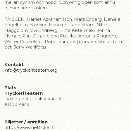
mellan cynism och hopp. Och om glöden som ännu
brinner under askan.
PÅ SCEN: Harriet Abrahamsson, Mats Enberg, Daniela
Fogelholm, Yasmine Harkimo-Lagerström, Niklas
Häggblom, Vivi Lindberg, Riitta Ketelimäki, Jonna
Nyman, Paul Olin, Helena Puukka, Antonia Ringbom,
Walter Ruokolahti, Robin Sundberg, Anders Sundström
och Jerry Wahlforss
Kontakt
info@tryckeriteatern.org
Plats
TryckeriTeatern
Dalgatan 4 | Laaksokatu 4
10300 Karis
Biljetter / anmälan
https://www.netticket.fi