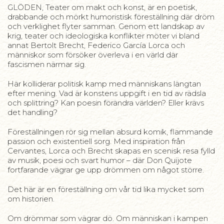
GLÖDEN, Teater om makt och konst, är en poetisk,
drabbande och mörkt humoristisk föreställning där dröm
och verklighet flyter samman. Genom ett landskap av
krig, teater och ideologiska konflikter möter vi bland
annat Bertolt Brecht, Federico García Lorca och
människor som försöker överleva i en värld där
fascismen närmar sig.
Här kolliderar politisk kamp med människans längtan
efter mening. Vad är konstens uppgift i en tid av rädsla
och splittring? Kan poesin förändra världen? Eller krävs
det handling?
Föreställningen rör sig mellan absurd komik, flammande
passion och existentiell sorg. Med inspiration från
Cervantes, Lorca och Brecht skapas en scenisk resa fylld
av musik, poesi och svart humor – där Don Quijote
fortfarande vägrar ge upp drömmen om något större.
Det här är en föreställning om vår tid lika mycket som
om historien.
Om drömmar som vägrar dö. Om människan i kampen