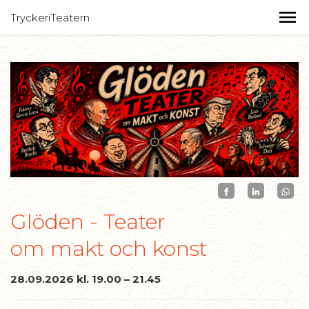
TryckeriTeatern
Glöden - Teater
om makt och konst
28.09.2026 kl. 19.00 – 21.45