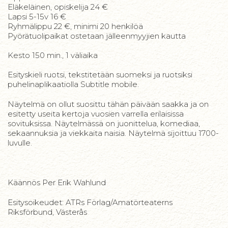
Eläkeläinen, opiskelija 24 €
Lapsi 5-15v 16 €
Ryhmälippu 22 €, minimi 20 henkilöä
Pyörätuolipaikat ostetaan jälleenmyyjien kautta
Kesto 150 min., 1 väliaika
Esityskieli ruotsi, tekstitetään suomeksi ja ruotsiksi
puhelinaplikaatiolla Subtitle mobile.
Näytelmä on ollut suosittu tähän päivään saakka ja on
esitetty useita kertoja vuosien varrella erilaisissa
sovituksissa. Näytelmässä on juonittelua, komediaa,
sekaannuksia ja viekkaita naisia. Näytelmä sijoittuu 1700-
luvulle.
Käännös Per Erik Wahlund
Esitysoikeudet: ATRs Förlag/Amatörteaterns
Riksförbund, Västerås