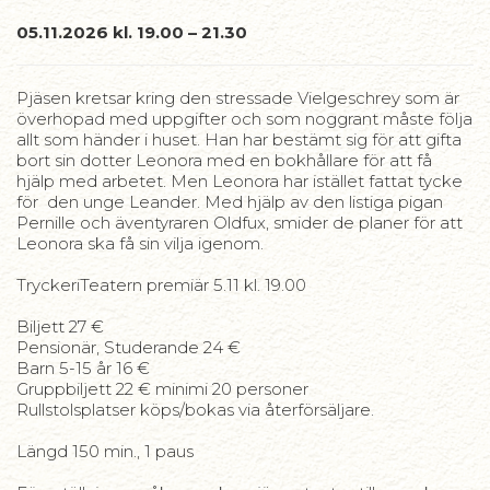
05.11.2026 kl. 19.00 – 21.30
Pjäsen kretsar kring den stressade Vielgeschrey som är
överhopad med uppgifter och som noggrant måste följa
allt som händer i huset. Han har bestämt sig för att gifta
bort sin dotter Leonora med en bokhållare för att få
hjälp med arbetet. Men Leonora har istället fattat tycke
för den unge Leander. Med hjälp av den listiga pigan
Pernille och äventyraren Oldfux, smider de planer för att
Leonora ska få sin vilja igenom.
TryckeriTeatern premiär 5.11 kl. 19.00
Biljett 27 €
Pensionär, Studerande 24 €
Barn 5-15 år 16 €
Gruppbiljett 22 € minimi 20 personer
Rullstolsplatser köps/bokas via återförsäljare.
Längd 150 min., 1 paus