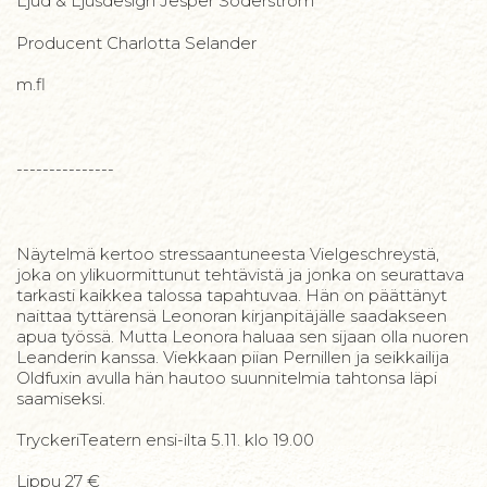
Ljud & Ljusdesign Jesper Söderström
Producent Charlotta Selander
m.fl
---------------
Näytelmä kertoo stressaantuneesta Vielgeschreystä,
joka on ylikuormittunut tehtävistä ja jonka on seurattava
tarkasti kaikkea talossa tapahtuvaa. Hän on päättänyt
naittaa tyttärensä Leonoran kirjanpitäjälle saadakseen
apua työssä. Mutta Leonora haluaa sen sijaan olla nuoren
Leanderin kanssa. Viekkaan piian Pernillen ja seikkailija
Oldfuxin avulla hän hautoo suunnitelmia tahtonsa läpi
saamiseksi.
TryckeriTeatern ensi-ilta 5.11. klo 19.00
Lippu 27 €