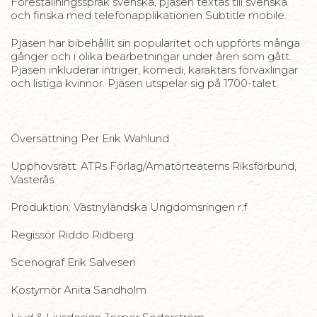
Föreställningsspråk svenska, pjäsen textas till svenska
och finska med telefonapplikationen Subtitle mobile.
Pjäsen har bibehållit sin popularitet och uppförts många
gånger och i olika bearbetningar under åren som gått.
Pjäsen inkluderar intriger, komedi, karaktärs förväxlingar
och listiga kvinnor. Pjäsen utspelar sig på 1700-talet.
Översättning Per Erik Wahlund
Upphovsrätt: ATRs Förlag/Amatörteaterns Riksförbund,
Västerås
Produktion: Västnyländska Ungdomsringen r.f
Regissör Riddo Ridberg
Scenograf Erik Salvesen
Kostymör Anita Sandholm