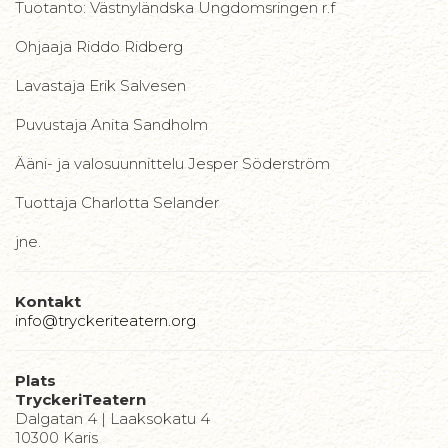
Tuotanto: Västnyländska Ungdomsringen r.f
Ohjaaja Riddo Ridberg
Lavastaja Erik Salvesen
Puvustaja Anita Sandholm
Ääni- ja valosuunnittelu Jesper Söderström
Tuottaja Charlotta Selander
jne.
Kontakt
info@tryckeriteatern.org
Plats
TryckeriTeatern
Dalgatan 4 | Laaksokatu 4
10300 Karis