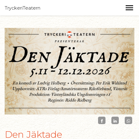
TryckeriTeatern
Den Jäktade