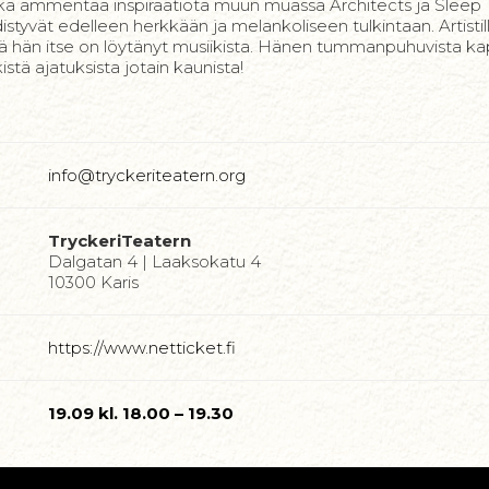
ka ammentaa inspiraatiota muun muassa Architects ja Sleep T
tyvät edelleen herkkään ja melankoliseen tulkintaan. Artistille
ä hän itse on löytänyt musiikista. Hänen tummanpuhuvista kap
stä ajatuksista jotain kaunista!
info@tryckeriteatern.org
TryckeriTeatern
Dalgatan 4 | Laaksokatu 4
10300 Karis
https://www.netticket.fi
19.09 kl. 18.00 – 19.30