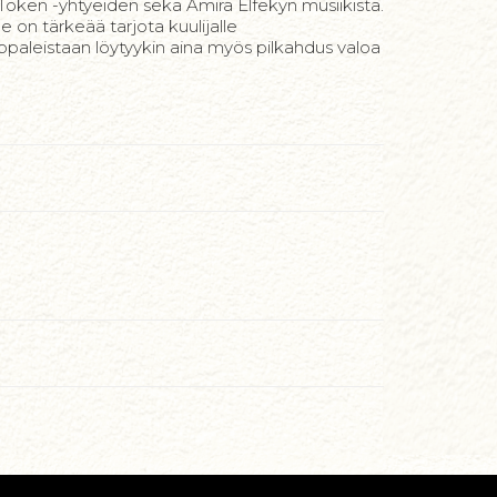
oken -yhtyeiden sekä Amira Elfekyn musiikista.
 on tärkeää tarjota kuulijalle
paleistaan löytyykin aina myös pilkahdus valoa