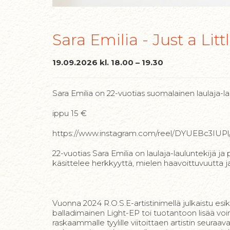
Sara Emilia - Just a Lit
19.09.2026 kl. 18.00 – 19.30
Sara Emilia on 22-vuotias suomalainen laulaja-la
ippu 15 €
https://www.instagram.com/reel/DYUEBc3IUPl
22-vuotias Sara Emilia on laulaja-lauluntekijä
käsittelee herkkyyttä, mielen haavoittuvuutta 
Vuonna 2024 R.O.S.E-artistinimellä julkaistu esik
balladimainen Light-EP toi tuotantoon lisää voim
raskaammalle tyylille viitoittaen artistin seura