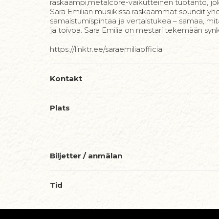
raskaampi,metalcore-vaikutteinen tuotanto, jo
Sara Emilian musiikissa raskaammat soundit yhdis
samaistumispintaa ja vertaistukea – samaa, mit
ja toivoa. Sara Emilia on mestari tekemään synki
https://linktr.ee/saraemiliaofficial
Kontakt
Plats
Biljetter / anmälan
Tid