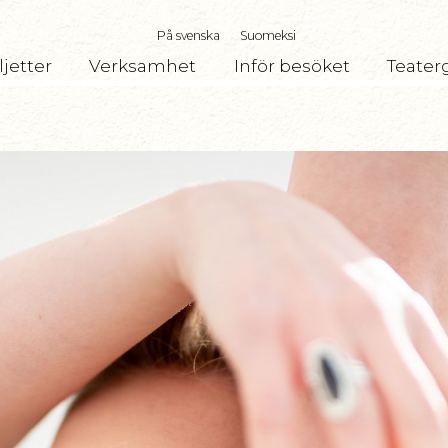
På svenska
Suomeksi
ljetter
Verksamhet
Inför besöket
Teater