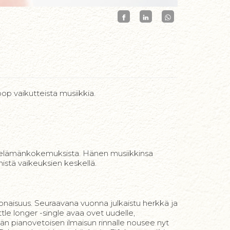
pop vaikutteista musiikkia.
sta elämänkokemuksista. Hänen musiikkinsa
istä vaikeuksien keskellä.
kokonaisuus. Seuraavana vuonna julkaistu herkkä ja
tle longer -single avaa ovet uudelle,
rkän pianovetoisen ilmaisun rinnalle nousee nyt