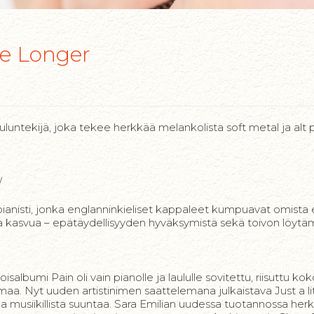
tle Longer
uluntekijä, joka tekee herkkää melankolista soft metal ja alt 
/
 ja pianisti, jonka englanninkieliset kappaleet kumpuavat omi
ja kasvua – epätäydellisyyden hyväksymistä sekä toivon löytäm
oisalbumi Pain oli vain pianolle ja laululle sovitettu, riisuttu 
aa. Nyt uuden artistinimen saattelemana julkaistava Just a lit
avaa musiikillista suuntaa. Sara Emilian uudessa tuotannossa he