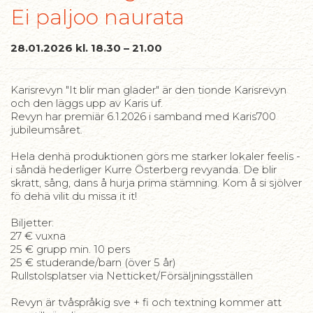
Ei paljoo naurata
28.01.2026 kl. 18.30 – 21.00
Karisrevyn "It blir man glader" är den tionde Karisrevyn
och den läggs upp av Karis uf.
Revyn har premiär 6.1.2026 i samband med Karis700
jubileumsåret.
Hela denhä produktionen görs me starker lokaler feelis -
i såndä hederliger Kurre Österberg revyanda. De blir
skratt, sång, dans å hurja prima stämning. Kom å si sjölver
fö dehä vilit du missa it it!
Biljetter:
27 € vuxna
25 € grupp min. 10 pers
25 € studerande/barn (över 5 år)
Rullstolsplatser via Netticket/Försäljningsställen
Revyn är tvåspråkig sve + fi och textning kommer att