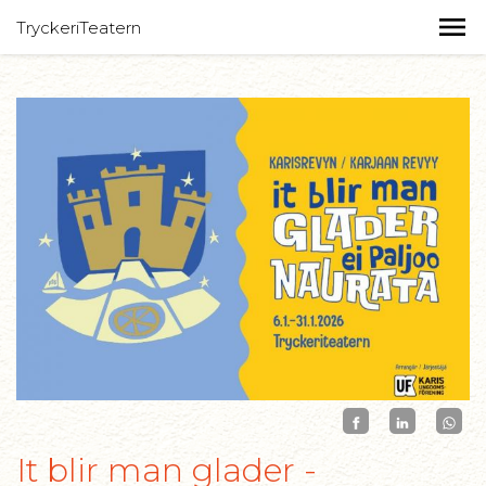
TryckeriTeatern
It blir man glader -