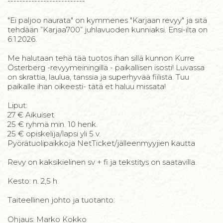
--------------------------
"Ei paljoo naurata" on kymmenes "Karjaan revyy" ja sitä
tehdään ”Karjaa700” juhlavuoden kunniaksi. Ensi-ilta on
6.1.2026.
Me halutaan tehä tää tuotos ihan sillä kunnon Kurre
Österberg -revyymeiningillä - paikallisen isosti! Luvassa
on skrattia, laulua, tanssia ja superhyvää fiilistä. Tuu
paikalle ihan oikeesti- tätä et haluu missata!
Liput:
27 € Aikuiset
25 € ryhmä min. 10 henk.
25 € opiskelija/lapsi yli 5 v.
Pyörätuolipaikkoja NetTicket/jälleenmyyjien kautta
Revy on kaksikielinen sv + fi ja tekstitys on saatavilla.
Kesto: n. 2,5 h
Taiteellinen johto ja tuotanto:
Ohjaus: Marko Kokko