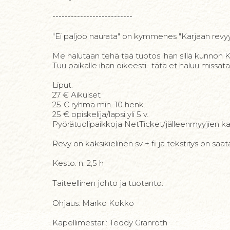
--------------------------
"Ei paljoo naurata" on kymmenes "Karjaan revyy" 
Me halutaan tehä tää tuotos ihan sillä kunnon Kurr
Tuu paikalle ihan oikeesti- tätä et haluu missata
Liput:
27 € Aikuiset
25 € ryhmä min. 10 henk.
25 € opiskelija/lapsi yli 5 v.
Pyörätuolipaikkoja NetTicket/jälleenmyyjien k
Revy on kaksikielinen sv + fi ja tekstitys on saata
Kesto: n. 2,5 h
Taiteellinen johto ja tuotanto:
Ohjaus: Marko Kokko
Kapellimestari: Teddy Granroth