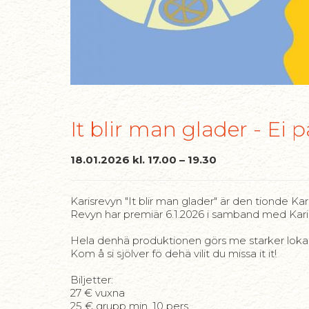
It blir man glader - Ei 
18.01.2026 kl. 17.00 – 19.30
Karisrevyn "It blir man glader" är den tionde Ka
Revyn har premiär 6.1.2026 i samband med Kari
Hela denhä produktionen görs me starker lokaler
Kom å si sjölver fö dehä vilit du missa it it!
Biljetter:
27 € vuxna
25 € grupp min. 10 pers