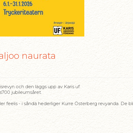
paljoo naurata
risrevyn och den läggs upp av Karis uf.
s700 jubileumsåret.
 feelis - i såndä hederliger Kurre Österberg revyanda. De blir