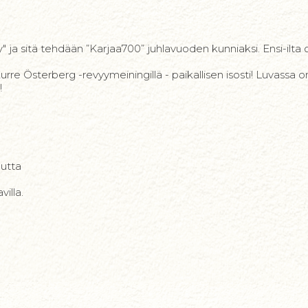
ja sitä tehdään ”Karjaa700” juhlavuoden kunniaksi. Ensi-ilta o
e Österberg -revyymeiningillä - paikallisen isosti! Luvassa on sk
!
autta
villa.