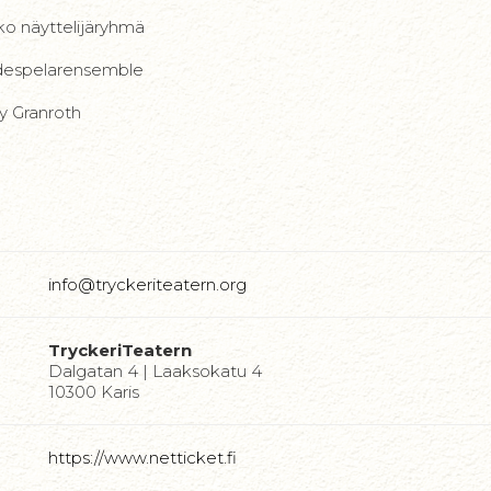
ko näyttelijäryhmä
ådespelarensemble
y Granroth
info@tryckeriteatern.org
TryckeriTeatern
Dalgatan 4 | Laaksokatu 4
10300 Karis
https://www.netticket.fi