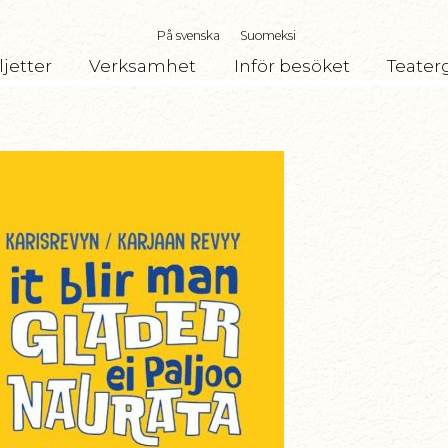
På svenska
Suomeksi
ljetter
Verksamhet
Inför besöket
Teater