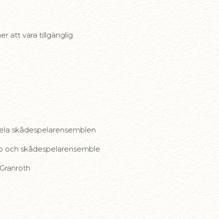
n
 att vara tillgänglig.
hela skådespelarensemblen
o och skådespelarensemble
Granroth