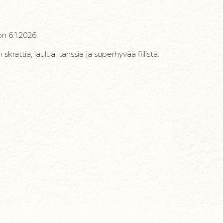
n 6.1.2026.
rattia, laulua, tanssia ja superhyvää fiilistä.