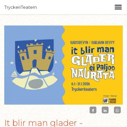
TryckeriTeatern
It blir man glader -