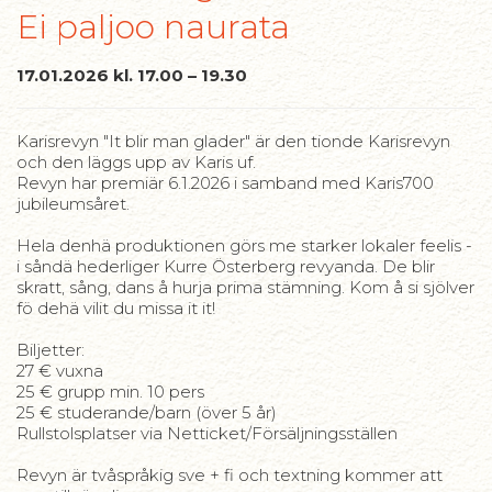
Ei paljoo naurata
17.01.2026 kl. 17.00 – 19.30
Karisrevyn "It blir man glader" är den tionde Karisrevyn
och den läggs upp av Karis uf.
Revyn har premiär 6.1.2026 i samband med Karis700
jubileumsåret.
Hela denhä produktionen görs me starker lokaler feelis -
i såndä hederliger Kurre Österberg revyanda. De blir
skratt, sång, dans å hurja prima stämning. Kom å si sjölver
fö dehä vilit du missa it it!
Biljetter:
27 € vuxna
25 € grupp min. 10 pers
25 € studerande/barn (över 5 år)
Rullstolsplatser via Netticket/Försäljningsställen
Revyn är tvåspråkig sve + fi och textning kommer att