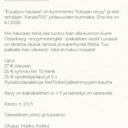
--------------------------
"Ei paljoo naurata" on kymmenes "Karjaan revyy" ja sitä
tehdään ”Karjaa700” juhlavuoden kunniaksi. Ensi-ilta on
6.1.2026.
Me halutaan tehä tää tuotos ihan sillä kunnon Kurre
Österberg -revyymeiningillä - paikallisen isosti! Luvassa
on skrattia, laulua, tanssia ja superhyvää fiilistä. Tuu
paikalle ihan oikeesti- tätä et haluu missata!
Liput:
27 € Aikuiset
25 € ryhmä min. 10 henk.
25 € opiskelija/lapsi yli 5 v.
Pyörätuolipaikkoja NetTicket/jälleenmyyjien kautta
Revy on kaksikielinen sv + fi ja tekstitys on saatavilla.
Kesto: n. 2,5 h
Taiteellinen johto ja tuotanto:
Ohjaus: Marko Kokko