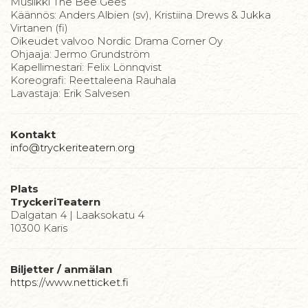
Musiikki The Bee Gees
Käännös: Anders Albien (sv), Kristiina Drews & Jukka
Virtanen (fi)
Oikeudet valvoo Nordic Drama Corner Oy
Ohjaaja: Jermo Grundström
Kapellimestari: Felix Lönnqvist
Koreografi: Reettaleena Rauhala
​Lavastaja: Erik Salvesen
Kontakt
info@tryckeriteatern.org
Plats
TryckeriTeatern
Dalgatan 4 | Laaksokatu 4
10300 Karis
Biljetter / anmälan
https://www.netticket.fi