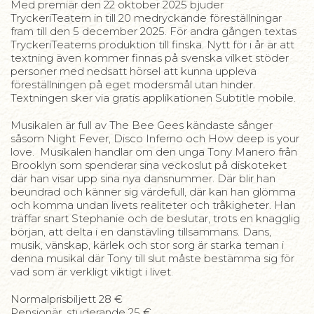
Med premiär den 22 oktober 2025 bjuder
TryckeriTeatern in till 20 medryckande föreställningar
fram till den 5 december 2025. För andra gången textas
TryckeriTeaterns produktion till finska. Nytt för i år är att
textning även kommer finnas på svenska vilket stöder
personer med nedsatt hörsel att kunna uppleva
föreställningen på eget modersmål utan hinder.
Textningen sker via gratis applikationen Subtitle mobile.
Musikalen är full av The Bee Gees kändaste sånger
såsom Night Fever, Disco Inferno och How deep is your
love. Musikalen handlar om den unga Tony Manero från
Brooklyn som spenderar sina veckoslut på diskoteket
där han visar upp sina nya dansnummer. Där blir han
beundrad och känner sig värdefull, där kan han glömma
och komma undan livets realiteter och tråkigheter. Han
träffar snart Stephanie och de beslutar, trots en knagglig
början, att delta i en danstävling tillsammans. Dans,
musik, vänskap, kärlek och stor sorg är starka teman i
denna musikal där Tony till slut måste bestämma sig för
vad som är verkligt viktigt i livet.
Normalprisbiljett 28 €
Pensionär, studerande 25 €