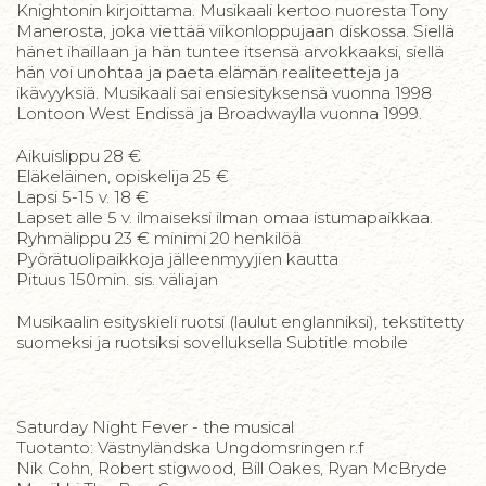
Knightonin kirjoittama. Musikaali kertoo nuoresta Tony
Manerosta, joka viettää viikonloppujaan diskossa. Siellä
hänet ihaillaan ja hän tuntee itsensä arvokkaaksi, siellä
hän voi unohtaa ja paeta elämän realiteetteja ja
ikävyyksiä. Musikaali sai ensiesityksensä vuonna 1998
Lontoon West Endissä ja Broadwaylla vuonna 1999.
Aikuislippu 28 €
Eläkeläinen, opiskelija 25 €
Lapsi 5-15 v. 18 €
Lapset alle 5 v. ilmaiseksi ilman omaa istumapaikkaa.
Ryhmälippu 23 € minimi 20 henkilöä
Pyörätuolipaikkoja jälleenmyyjien kautta
Pituus 150min. sis. väliajan
Musikaalin esityskieli ruotsi (laulut englanniksi), tekstitetty
suomeksi ja ruotsiksi sovelluksella Subtitle mobile
Saturday Night Fever - the musical
Tuotanto: Västnyländska Ungdomsringen r.f
Nik Cohn, Robert stigwood, Bill Oakes, Ryan McBryde