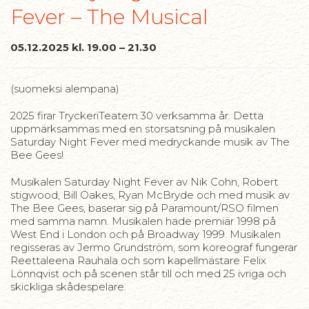
Fever – The Musical
05.12.2025 kl. 19.00 – 21.30
(suomeksi alempana)
2025 firar TryckeriTeatern 30 verksamma år. Detta
uppmärksammas med en storsatsning på musikalen
Saturday Night Fever med medryckande musik av The
Bee Gees!
Musikalen Saturday Night Fever av Nik Cohn, Robert
stigwood, Bill Oakes, Ryan McBryde och med musik av
The Bee Gees, baserar sig på Paramount/RSO filmen
med samma namn. Musikalen hade premiär 1998 på
West End i London och på Broadway 1999. Musikalen
regisseras av Jermo Grundström, som koreograf fungerar
Reettaleena Rauhala och som kapellmästare Felix
Lönnqvist och på scenen står till och med 25 ivriga och
skickliga skådespelare.