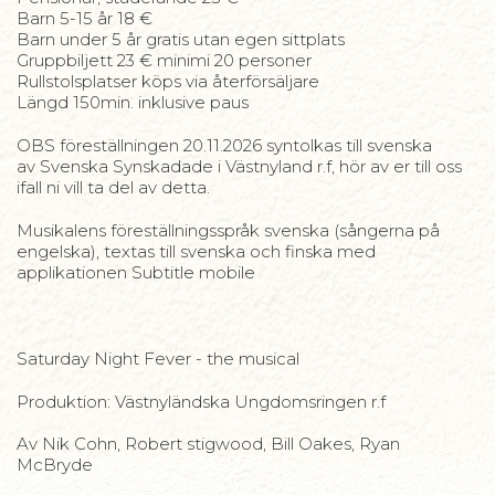
Barn 5-15 år 18 €
Barn under 5 år gratis utan egen sittplats
Gruppbiljett 23 € minimi 20 personer
Rullstolsplatser köps via återförsäljare
Längd 150min. inklusive paus
OBS föreställningen 20.11.2026 syntolkas till svenska
av Svenska Synskadade i Västnyland r.f, hör av er till oss
ifall ni vill ta del av detta.
Musikalens föreställningsspråk svenska (sångerna på
engelska), textas till svenska och finska med
applikationen Subtitle mobile
Saturday Night Fever - the musical
Produktion: Västnyländska Ungdomsringen r.f
Av Nik Cohn, Robert stigwood, Bill Oakes, Ryan
McBryde