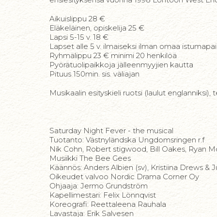
Aikuislippu 28 €
Eläkeläinen, opiskelija 25 €
Lapsi 5-15 v. 18 €
Lapset alle 5 v. ilmaiseksi ilman omaa istumapa
Ryhmälippu 23 € minimi 20 henkilöä
Pyörätuolipaikkoja jälleenmyyjien kautta
Pituus 150min. sis. väliajan
Musikaalin esityskieli ruotsi (laulut englanniksi),
Saturday Night Fever - the musical
Tuotanto: Västnyländska Ungdomsringen r.f
Nik Cohn, Robert stigwood, Bill Oakes, Ryan 
Musiikki The Bee Gees
Käännös: Anders Albien (sv), Kristiina Drews & J
Oikeudet valvoo Nordic Drama Corner Oy
Ohjaaja: Jermo Grundström
Kapellimestari: Felix Lönnqvist
Koreografi: Reettaleena Rauhala
​Lavastaja: Erik Salvesen