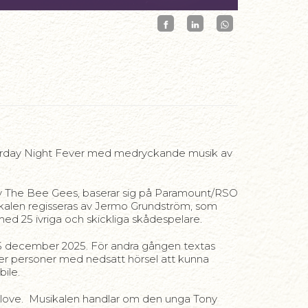
turday Night Fever med medryckande musik av
av The Bee Gees, baserar sig på Paramount/RSO
alen regisseras av Jermo Grundström, som
ed 25 ivriga och skickliga skådespelare.
n 5 december 2025. För andra gången textas
töder personer med nedsatt hörsel att kunna
ile.
 love. Musikalen handlar om den unga Tony