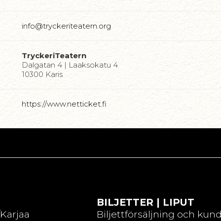
info@tryckeriteatern.org
TryckeriTeatern
Dalgatan 4 | Laaksokatu 4
10300 Karis
https://www.netticket.fi
BILJETTER | LIPUT
/Karjaa
Biljettförsäljning och kun