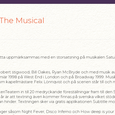
 The Musical
 Detta uppmärksammas med en storsatsning på musikalen Sa
Robert stigwood, Bill Oakes, Ryan McBryde och med musik 
är 1998 på West End i London och på Broadway 1999. Musik
 kapellmästare Felix Lönnqvist och på scenen står till och m
iTeatern in till 20 medryckande föreställningar fram till de
ör i år är att textning även kommer finnas på svenska vilket s
hinder. Textningen sker via gratis applikationen Subtitle mob
ånger såsom Night Fever, Disco Inferno och How deep is your