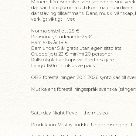
Manero från Brooklyn som spenderar sina veckos
där kan han glömma och komma undan livets reali
danstävling tillsammans. Dans, musik, vänskap, 
verkligt viktigt i livet.
Normalprisbiljett 28 €
Pensionär, studerande 25 €
Barn 5-15 år 18 €
Barn under 5 år gratis utan egen sittplats
Gruppbiljett 23 € minimi 20 personer
Rullstolsplatser köps via återförsäljare
Längd 150min. inklusive paus
OBS föreställningen 20.11.2026 syntolkas till svens
Musikalens föreställningsspråk svenska (sångern
Saturday Night Fever - the musical
Produktion: Västnyländska Ungdomsringen r.f