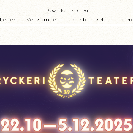
På svenska
Suomeksi
ljetter
Verksamhet
Inför besöket
Teater