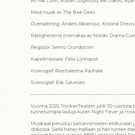
Av Nik Cohn, Robert stigwood, Bill Oakes, Ry
Med musik av The Bee Gees
Översättning: Anders Albien(sv), Kristiina Drews 
Rättigheterna övervakas av Nordic Drama Cor
Regissör: Jermo Grundström
Kapellmästare: Felix Lönnqvist
Koreograf: Reettaleena Rauhala
Scenograf: Erik Salvesen
---------------------------------------------------------
Vuonna 2025 TryckeriTeatern juhlii 30-vuotista 
tunnetuimipia lauluja kuten Night Fever ja Ho
Musikaali perustuu samannimiseen elokuvaan ja
diskossa. Siellä hänet ihaillaan ja hän tuntee it
ensiesityksensä vuonna 1998 Lontoon West End