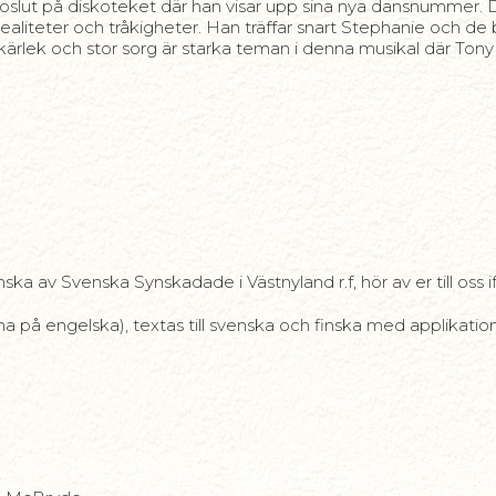
lut på diskoteket där han visar upp sina nya dansnummer. Dä
teter och tråkigheter. Han träffar snart Stephanie och de bes
kärlek och stor sorg är starka teman i denna musikal där Tony
ka av Svenska Synskadade i Västnyland r.f, hör av er till oss ifall
a på engelska), textas till svenska och finska med applikatio