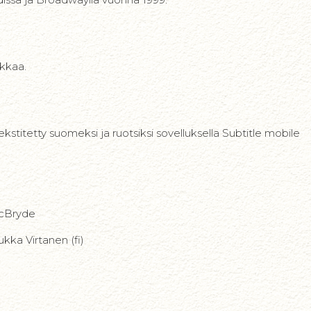
ikkaa.
 tekstitetty suomeksi ja ruotsiksi sovelluksella Subtitle mobile
McBryde
ukka Virtanen (fi)