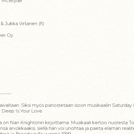
an McBryde
& Jukka Virtanen (fi)
ner Oy
-------
taivaltaan. Siksi myös panostetaan isoon musikaaliin Saturday
w Deep Is Your Love.
 on Nan Knightonin kirjoittama. Musikaali kertoo nuoresta To
sensä arvokkaaksi, siellä hän voi unohtaa ja paeta elämän realite
issä ja Broadwaylla vuonna 1999.