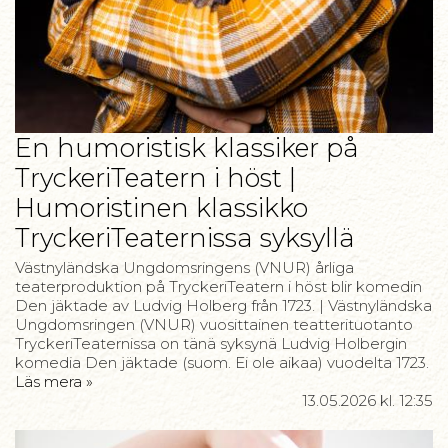
En humoristisk klassiker på
TryckeriTeatern i höst |
Humoristinen klassikko
TryckeriTeaternissa syksyllä
Västnyländska Ungdomsringens (VNUR) årliga
teaterproduktion på TryckeriTeatern i höst blir komedin
Den jäktade av Ludvig Holberg från 1723. | Västnyländska
Ungdomsringen (VNUR) vuosittainen teatterituotanto
TryckeriTeaternissa on tänä syksynä Ludvig Holbergin
komedia Den jäktade (suom. Ei ole aikaa) vuodelta 1723.
Läs mera »
13.05.2026
kl. 12:35