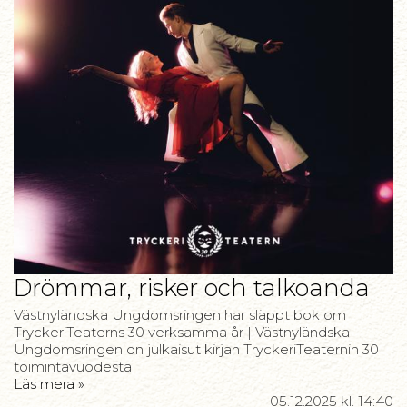
Drömmar, risker och talkoanda
Västnyländska Ungdomsringen har släppt bok om
TryckeriTeaterns 30 verksamma år | Västnyländska
Ungdomsringen on julkaisut kirjan TryckeriTeaternin 30
toimintavuodesta
Läs mera »
05.12.2025
kl. 14:40