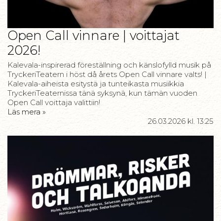
Open Call vinnare | voittajat
2026!
Kalevala-inspirerad föreställning och känslofylld musik på
TryckeriTeatern i höst då årets Open Call vinnare valts! |
Kalevala-aiheista esitystä ja tunteikasta musiikkia
TryckeriTeaternissa tänä syksynä, kun tämän vuoden
Open Call voittaja valittiin!
Läs mera »
26.03.2026
kl. 13:25