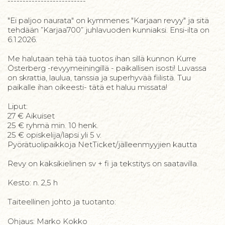
--------------------------
"Ei paljoo naurata" on kymmenes "Karjaan revyy" ja sitä
tehdään ”Karjaa700” juhlavuoden kunniaksi. Ensi-ilta on
6.1.2026.
Me halutaan tehä tää tuotos ihan sillä kunnon Kurre
Österberg -revyymeiningillä - paikallisen isosti! Luvassa
on skrattia, laulua, tanssia ja superhyvää fiilistä. Tuu
paikalle ihan oikeesti- tätä et haluu missata!
Liput:
27 € Aikuiset
25 € ryhmä min. 10 henk.
25 € opiskelija/lapsi yli 5 v.
Pyörätuolipaikkoja NetTicket/jälleenmyyjien kautta
Revy on kaksikielinen sv + fi ja tekstitys on saatavilla.
Kesto: n. 2,5 h
Taiteellinen johto ja tuotanto:
Ohjaus: Marko Kokko