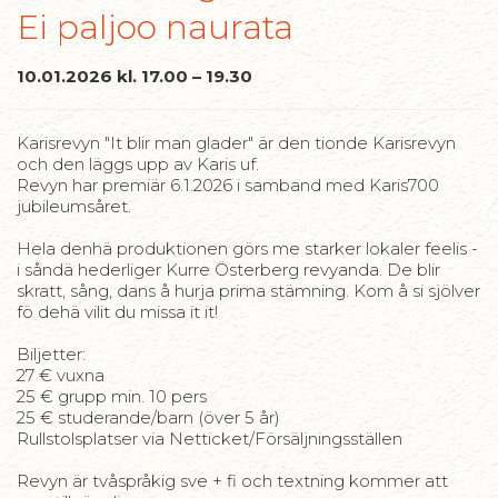
Ei paljoo naurata
10.01.2026 kl. 17.00 – 19.30
Karisrevyn "It blir man glader" är den tionde Karisrevyn
och den läggs upp av Karis uf.
Revyn har premiär 6.1.2026 i samband med Karis700
jubileumsåret.
Hela denhä produktionen görs me starker lokaler feelis -
i såndä hederliger Kurre Österberg revyanda. De blir
skratt, sång, dans å hurja prima stämning. Kom å si sjölver
fö dehä vilit du missa it it!
Biljetter:
27 € vuxna
25 € grupp min. 10 pers
25 € studerande/barn (över 5 år)
Rullstolsplatser via Netticket/Försäljningsställen
Revyn är tvåspråkig sve + fi och textning kommer att