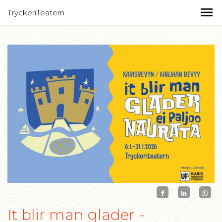
TryckeriTeatern
It blir man glader -